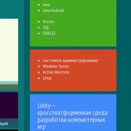
Java
Java Android
Access
SQL
ORACLE
Системное администрирование
Windows Server
Active directory
Linux
ра
Unity —
кроссплатформенная среда
разработки компьютерных
ация
игр