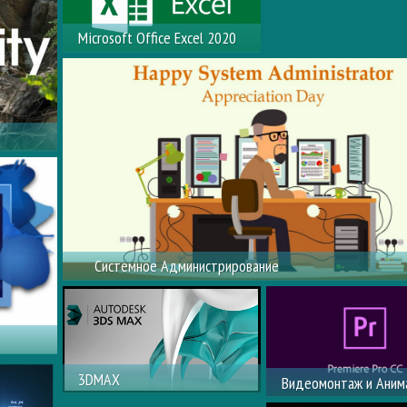
Microsoft Office Excel 2020
Microsoft Office Excel
 среда
ерных
Системное Администрирование
Профессиональный Ремонт Персонального Компьюте
ор для
3DMAX
Видеомонтаж и Аним
и