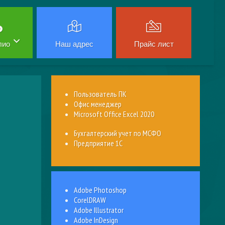
лио
Наш адрес
Прайс лист
Пользователь ПК
Офис менеджер
Microsoft Office Excel 2020
Бухгалтерский учет по МСФО
Предприятие 1С
Adobe Photoshop
CorelDRAW
Adobe Illustrator
Adobe InDesign