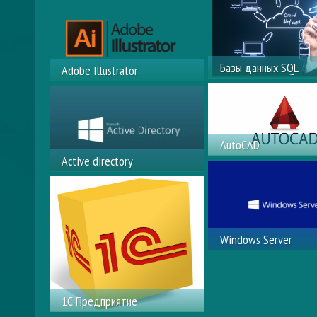
изображениями
С, C++, C#
Java, Java android
Python,
PHP, JavaScript,
Базы данных SQL
Adobe Illustrator
Разработка и Управл
Профессиональный
базами данных СУБД
редактор векторной
Access, SQL, ORACLE
графики
AutoCAD
Active directory
Работа с чертежами
различной степени
Active Directory Domain
сложности
Services (ADDS), для
Windows Server
Windows Server
Администрирование
Windows Server
1С Предприятие