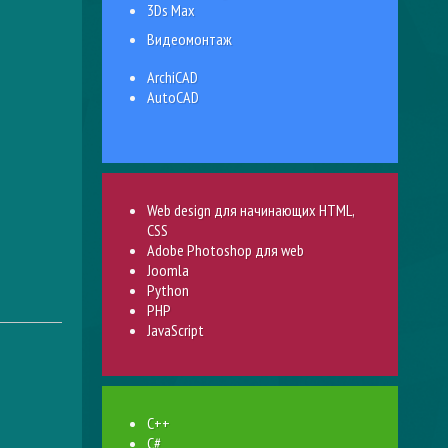
3Ds Max
Видеомонтаж
ArchiCAD
AutoCAD
Web design для начинающих HTML,
CSS
Adobe Photoshop для web
Joomla
Python
PHP
JavaScript
C++
C#