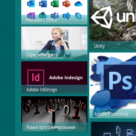
Microsoft Office
Пользователь ПК
Unity
Офис менеджер
кроссплатформенная
разработки компьют
Курс «Офис менеджер»
игр
Adobe InDesign
Верстка книг, журналов,
буклетов, создание
Adobe Photoshop
электронных книг
Графический редакт
Языки программирования
работы с растровым