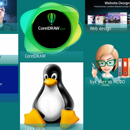
Моделирование
видео редакторы,
трехмерных объектов в
позволяющая создав
программе 3DMax
эффектные видеоро
Web design
ение
Курс по дизайну сайт
:
CorelDRAW
Разработка логотипов и
Модульной рекламы.
Cоздание Визиток и
Бух. учет по МСФО
Рекламных баннеров
Курс «Бухгалтерский
Linux, Unix