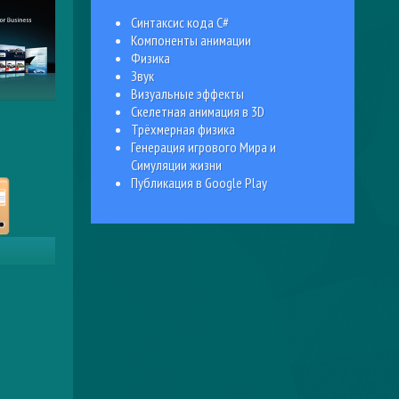
Синтаксис кода C#
ать
Компоненты анимации
лики
Физика
Звук
Визуальные эффекты
Скелетная анимация в 3D
ов
Трёхмерная физика
Генерация игрового Мира и
Симуляции жизни
Публикация в Google Play
 Учет»