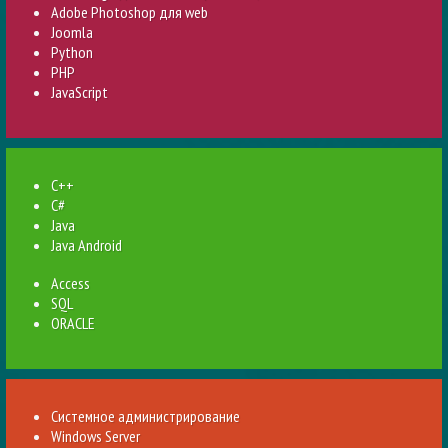
Adobe Photoshop для web
Joomla
Python
PHP
JavaScript
C++
C#
Java
Java Android
Access
SQL
ORACLE
Системное администрирование
Windows Server