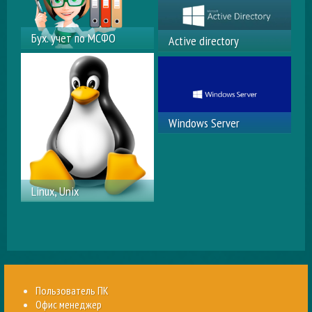
различной степени
сложности
Бух. учет по МСФО
Active directory
Курс «Бухгалтерский
Active Directory Domain
Учет»
Services (ADDS), для
Windows Server
Windows Server
Администрирование
Windows Server
Linux, Unix
Администрирование
серверных
операционных систем
Linux, Unix
Пользователь ПК
Офис менеджер