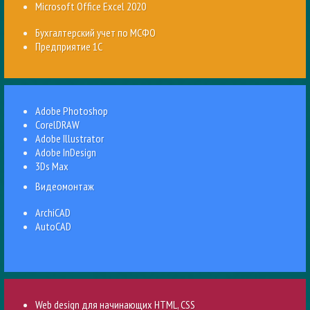
Microsoft Office Excel 2020
Бухгалтерский учет по МСФО
Предприятие 1С
Adobe Photoshop
CorelDRAW
Adobe Illustrator
Adobe InDesign
3Ds Max
Видеомонтаж
ArchiCAD
AutoCAD
Web design для начинающих HTML, CSS